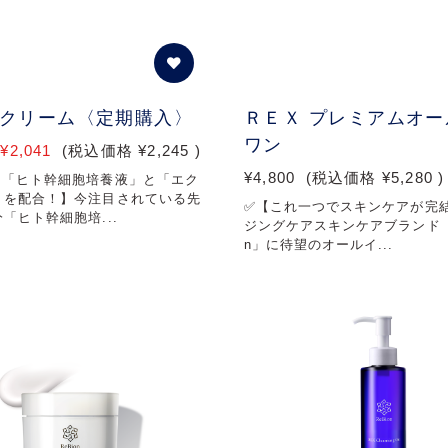
 クリーム〈定期購入〉
ＲＥＸ プレミアムオー
ワン
¥2,041
(税込価格
¥2,245
)
¥4,800
(税込価格
¥5,280
)
な「ヒト幹細胞培養液」と「エク
」を配合！】今注目されている先
✅【これ一つでスキンケアが完結
「ヒト幹細胞培...
ジングケアスキンケアブランド「R
n」に待望のオールイ...