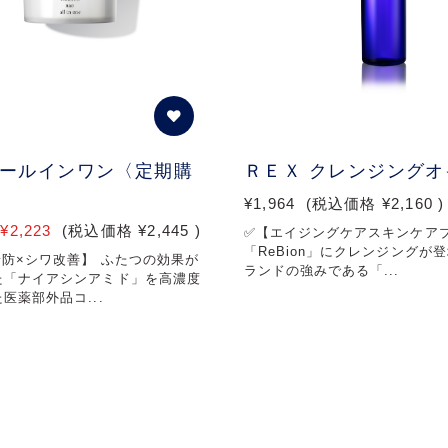
オールインワン〈定期購
ＲＥＸ クレンジングオ
¥1,964
(税込価格
¥2,160
)
¥2,223
(税込価格
¥2,445
)
✅【エイジングケアスキンケア
「ReBion」にクレンジングが登
予防×シワ改善】 ふたつの効果が
ランドの強みである「...
た「ナイアシンアミド」を高濃度
医薬部外品コ...