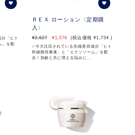
ＲＥＸ ローション〈定期購
入〉
¥2,627
¥1,576
(税込価格
¥1,734
)
成分「ヒト
ム」を配
✅今大注目されている先端美容成分「ヒト
幹細胞培養液」と「エクソソーム」を配
合！加齢と共に増える悩みに...