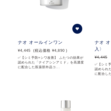
ナオ オールインワン
ナオ 
入〉
¥4,445
(税込価格
¥4,890
)
¥4,445
✅【シミ予防×シワ改善】 ふたつの効果が
認められた「ナイアシンアミド」を高濃度
✅【シミ
に配合した医薬部外品コ...
認められ
に配合した