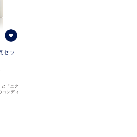
3点セッ
格
」と「エク
のコンディ